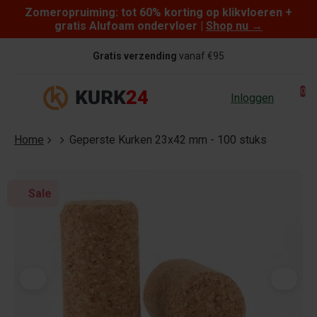
Zomeropruiming: tot 60% korting op klikvloeren +
Skip to content
gratis Alufoam ondervloer |
Shop nu
→
Gratis verzending
vanaf €95
0
Inloggen
Home
Geperste Kurken 23x42 mm - 100 stuks
Sale