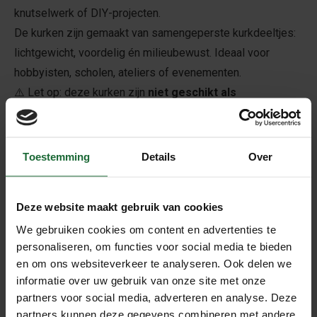
knutselwerk of DIY-projecten.
De kurken zijn gemaakt van samengeperste kurkdeeltjes:
lichtgewicht, voordelig én milieubewust. Ideaal voor
hobbyisten, scholen, ateliers of evenementen.
⚠️ Let op: deze kurken zijn
niet geschikt als
sluitingsmateriaal voor etenswaren of vloeistoffen
.
Voordelen van deze geperste kurken
• 100 stuks – ideaal voor grotere projecten
Toestemming
Details
Over
• Gemaakt van geperste kurk – licht en voordelig
• Nieuw en ongebruikt – direct klaar voor gebruik
Deze website maakt gebruik van cookies
• Perfect voor hobby, kunst en decoratie
We gebruiken cookies om content en advertenties te
• Afmetingen: 23 mm diameter x 42 mm lengte
personaliseren, om functies voor social media te bieden
Toepassingsmogelijkheden
en om ons websiteverkeer te analyseren. Ook delen we
• Knutsel- en hobbyprojecten
informatie over uw gebruik van onze site met onze
• Decoraties voor bruiloften, feesten of winkels
partners voor social media, adverteren en analyse. Deze
• DIY kunstobjecten of miniaturen
partners kunnen deze gegevens combineren met andere