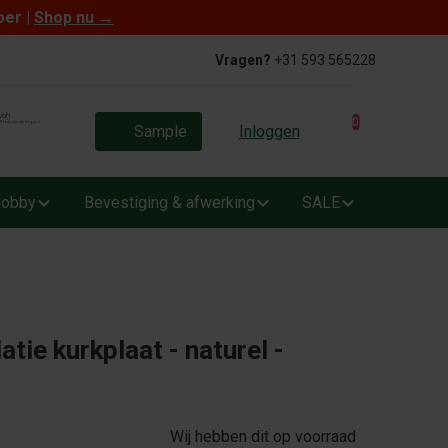
oer |
Shop nu
→
Vragen?
+31 593 565228
0
Sample
Inloggen
obby
Bevestiging & afwerking
SALE
tie kurkplaat - naturel -
Wij hebben dit op voorraad