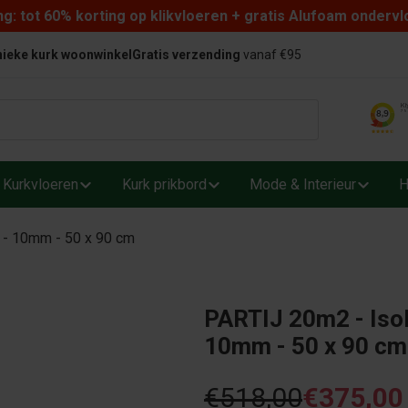
: tot 60% korting op klikvloeren + gratis Alufoam ondervl
ieke kurk woonwinkel
Gratis verzending
vanaf €95
Kurkvloeren
Kurk prikbord
Mode & Interieur
H
l - 10mm - 50 x 90 cm
PARTIJ 20m2 - Isola
10mm - 50 x 90 cm
€518,00
€375,00