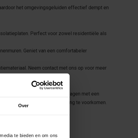
waardoor het omgevingsgeluiden effectief dempt en
Isolatieplaten. Perfect voor zowel residentiële als
innenmuren. Geniet van een comfortabeler
latiemateriaal. Neem contact met ons op voor meer
g, indien nodig kunt u de platen zagen met een
e verlijmen met houtlijm, om werking te voorkomen.
Over
 media te bieden en om ons