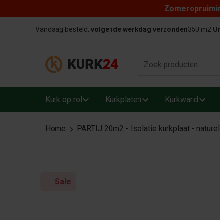
Zomeropruiming
Skip to content
Vandaag besteld,
volgende werkdag verzonden
350 m2
Un
Kurk op rol
Kurkplaten
Kurkwand
Home
PARTIJ 20m2 - Isolatie kurkplaat - nature
Sale