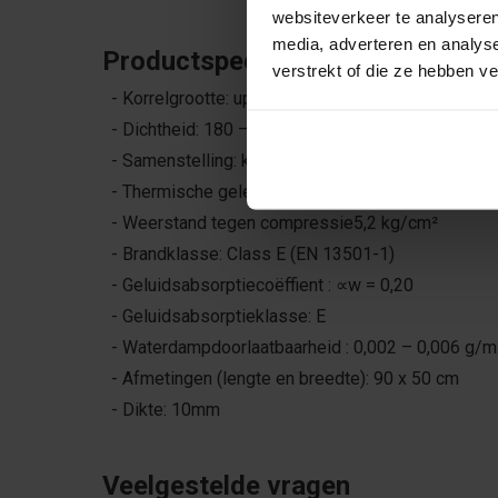
websiteverkeer te analyseren
media, adverteren en analys
Productspecificaties
verstrekt of die ze hebben v
- Korrelgrootte: up to 3cm
- Dichtheid: 180 – 240 kg/m³
- Samenstelling: kurk granulaat met bindmiddel po
- Thermische geleidbaarheid: λ = 0,049 W/mK
- Weerstand tegen compressie5,2 kg/cm²
- Brandklasse: Class E (EN 13501-1)
- Geluidsabsorptiecoëffient : ∝w = 0,20
- Geluidsabsorptieklasse: E
- Waterdampdoorlaatbaarheid : 0,002 – 0,006 g/
- Afmetingen (lengte en breedte): 90 x 50 cm
- Dikte: 10mm
Veelgestelde vragen