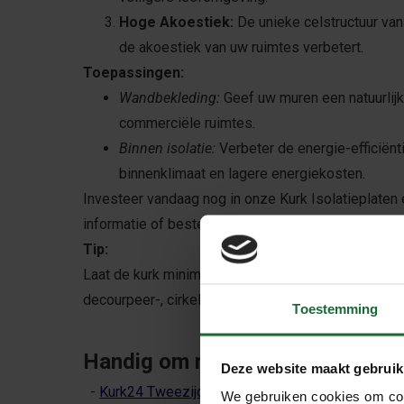
Hoge Akoestiek:
De unieke celstructuur va
de akoestiek van uw ruimtes verbetert.
Toepassingen:
Wandbekleding:
Geef uw muren een natuurlijke
commerciële ruimtes.
Binnen isolatie:
Verbeter de energie-efficiënt
binnenklimaat en lagere energiekosten.
Investeer vandaag nog in onze Kurk Isolatieplaten
informatie of bestel direct online!
Tip:
Laat de kurk minimaal 48 uur acclimatiseren in de 
decourpeer-, cirkel-, of handzaag. Voor het beste r
Toestemming
Handig om mee te bestellen:
Deze website maakt gebruik
-
Kurk24 Tweezijdige contactlijm
We gebruiken cookies om cont