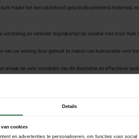
n kurk maakt het een uitstekend geluidsabsorberend materiaal, 
 uitstraling en verbeter tegelijkertijd de isolatie met onze Kurk 
ie van uw woning door gebruik te maken van kurkisolatie voor b
 en ervaar de vele voordelen van dit duurzame en effectieve iso
ruimte waar het wordt verwerkt. Controleer vervolgens de afmetin
esultaat adviseren wij om de kurkplaten onderling tegen elkaar t
Details
 van cookies
ent en advertenties te personaliseren, om functies voor social