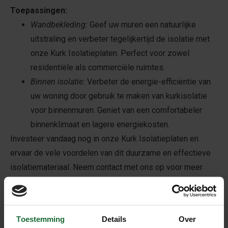
Toepassingen:
Wandbekleding:
Geef uw muren een natuurlijke
uitstraling en verbeter tegelijkertijd de isolatie met
onze Kurk Isolatieplaten. Perfect voor zowel
residentiële als commerciële ruimtes.
Binnen isolatie:
Verbeter de energie-efficiëntie van
uw woning door gebruik te maken van kurkisolatie
voor binnenmuren. Geniet van een comfortabeler
binnenklimaat en lagere energiekosten.
Investeer vandaag nog in onze Kurk Isolatieplaten en
ervaar de vele voordelen van dit duurzame en effectieve
isolatiemateriaal. Neem contact met ons op voor meer
informatie of bestel direct online!
Tip:
Laat de kurk minimaal 48 uur acclimatiseren in de ruimte
Toestemming
Details
Over
waar het wordt verwerkt. Controleer vervolgens de