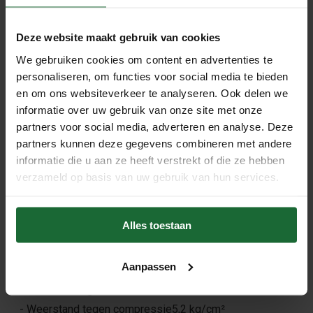
afmeting, indien nodig kunt u de platen zagen met een
decourpeer-, cirkel-, of handzaag. Voor het beste resultaat
Deze website maakt gebruik van cookies
adviseren wij om de kurkplaten onderling tegen elkaar te
We gebruiken cookies om content en advertenties te
verlijmen met houtlijm, om werking te voorkomen.
personaliseren, om functies voor social media te bieden
en om ons websiteverkeer te analyseren. Ook delen we
informatie over uw gebruik van onze site met onze
Handig om mee te bestellen:
partners voor social media, adverteren en analyse. Deze
-
Kurk24 Tweezijdige contactlijm
partners kunnen deze gegevens combineren met andere
informatie die u aan ze heeft verstrekt of die ze hebben
verzameld op basis van uw gebruik van hun services.
Productspecificaties
- Korrelgrootte: up to 3cm
Alles toestaan
- Dichtheid: 180 – 240 kg/m³
- Samenstelling: kurk granulaat met bindmiddel
Aanpassen
polyurethane
- Thermische geleidbaarheid: λ = 0,049 W/mK
- Weerstand tegen compressie5,2 kg/cm²