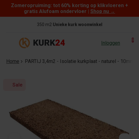
Zomeropruiming: tot 60% korting op klikvloeren +
Skip to content
gratis Alufoam ondervloer |
Shop nu
→
350 m2
Unieke kurk woonwinkel
0
Inloggen
Home
PARTIJ 3,4m2 - Isolatie kurkplaat - naturel - 10mm -
Sale