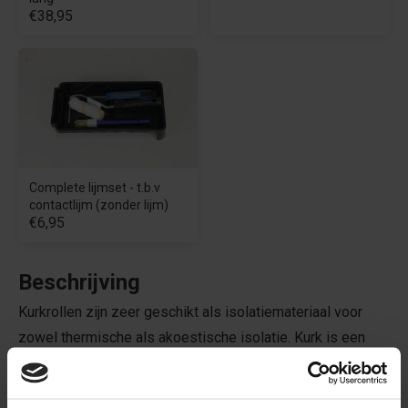
€38,95
Complete lijmset - t.b.v
contactlijm (zonder lijm)
€6,95
Beschrijving
Kurkrollen zijn zeer geschikt als isolatiemateriaal voor
zowel thermische als akoestische isolatie. Kurk is een
natuurlijk isolatiemateriaal dat uitstekende thermische
isolatie biedt vanwege de lage warmtegeleiding en hoge