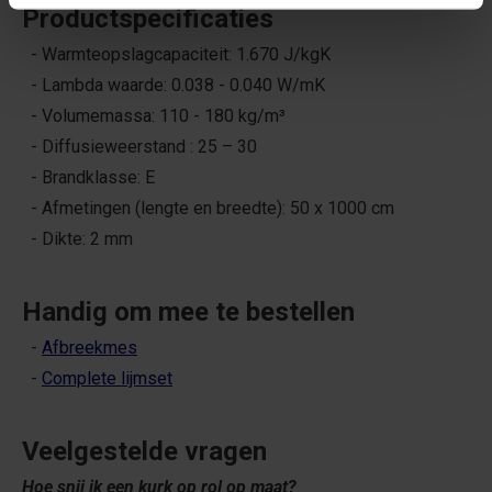
Productspecificaties
- Warmteopslagcapaciteit: 1.670 J/kgK
- Lambda waarde: 0.038 - 0.040 W/mK
- Volumemassa: 110 - 180 kg/m³
- Diffusieweerstand : 25 – 30
- Brandklasse: E
- Afmetingen (lengte en breedte): 50 x 1000 cm
- Dikte: 2 mm
Handig om mee te bestellen
-
Afbreekmes
-
Complete lijmset
Veelgestelde vragen
Hoe snij ik een kurk op rol op maat?