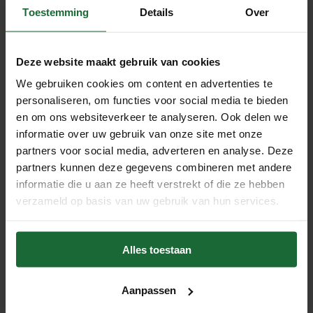
warmteweerstand. Dit betekent dat het de
Toestemming
Details
Over
warmteoverdracht van binnen naar buiten of omgekeerd
kan verminderen, waardoor de energie-efficiëntie van een
Deze website maakt gebruik van cookies
gebouw wordt verbeterd en de energiekosten worden
verlaagd. Tevens heeft kurk ook uitstekende akoestische
We gebruiken cookies om content en advertenties te
personaliseren, om functies voor social media te bieden
isolatie-eigenschappen, omdat het geluidsgolven kan
en om ons websiteverkeer te analyseren. Ook delen we
absorberen en dempen. Dit maakt het een populaire keuze
informatie over uw gebruik van onze site met onze
voor gebruik als ondervloer en voor bijvoorbeeld
partners voor social media, adverteren en analyse. Deze
modelbouw.
partners kunnen deze gegevens combineren met andere
Kurkrollen zijn veelzijdig en kunnen worden gebruikt voor
informatie die u aan ze heeft verstrekt of die ze hebben
verschillende isolatietoepassingen in gebouwen zoals
verzameld op basis van uw gebruik van hun services.
vloerisolatie, wandisolatie, plafondisolatie en dakisolatie.
Kurk isolatie behoudt de isolatiewaarde tientallen jaren,
Alles toestaan
van veel alternatieve isolerende producten neemt de
isolatiewaarde elk jaar een stukje af.
Aanpassen