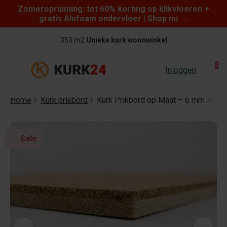
Zomeropruiming: tot 60% korting op klikvloeren +
Skip to content
gratis Alufoam ondervloer |
Shop nu
→
350 m2
Unieke kurk woonwinkel
0
Inloggen
Home
Kurk prikbord
Kurk Prikbord op Maat – 6 mm Kurk 
Sale