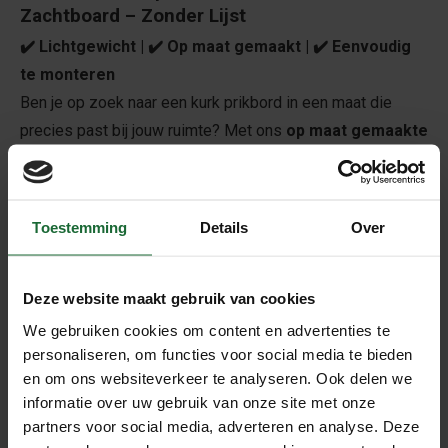
Zachtboard – Zonder Lijst
✔️ Lichtgewicht | ✔️ Op maat gemaakt | ✔️ Eenvoudig
te monteren
Ben je op zoek naar een kurk prikbord in een maat die
precies past bij jouw ruimte? Met ons
op maat gemaakte
kurkbord
heb je volledige flexibiliteit in formaat, zonder
concessies te doen aan kwaliteit of stijl. Dit prikbord
bestaat uit een stevige combinatie van
10 mm
Toestemming
Details
Over
zachtboard
met daarbovenop
6 mm natuurkurk
, en
wordt volledig
zonder lijst
geleverd – strak,
minimalistisch en functioneel.
Deze website maakt gebruik van cookies
We gebruiken cookies om content en advertenties te
➤
Op maat gezaagd – zonder meerprijs
personaliseren, om functies voor social media te bieden
Geef eenvoudig jouw gewenste afmetingen door in
en om ons websiteverkeer te analyseren. Ook delen we
centimeters
via het invoerveld. Wij zagen het bord
informatie over uw gebruik van onze site met onze
kosteloos
op maat. Houd er rekening mee dat we niet op
partners voor social media, adverteren en analyse. Deze