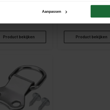
0 cm – Inclusief Pushpins
50
€29,95
Aanpassen
Product bekijken
Product bekijken