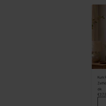
Kurk 
Zelfk
dik
€37,