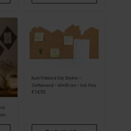
Kurk Prikbord City Skyline –
Zelfklevend – 60×30 cm – Incl. Pins
€14,95
erd-
17cm