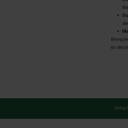
in
Du
da
Ma
Breng jo
en decor
Veilig 