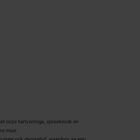
r met onze hartvormige, spreekwolk en
ke muur.
eel maar ook decoratief, waardoor ze een