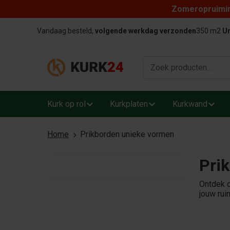
Zomeropruiming
Skip to content
Vandaag besteld,
volgende werkdag verzonden
350 m2
Un
Kurk op rol
Kurkplaten
Kurkwand
Home
Prikborden unieke vormen
Pri
Ontdek o
jouw rui