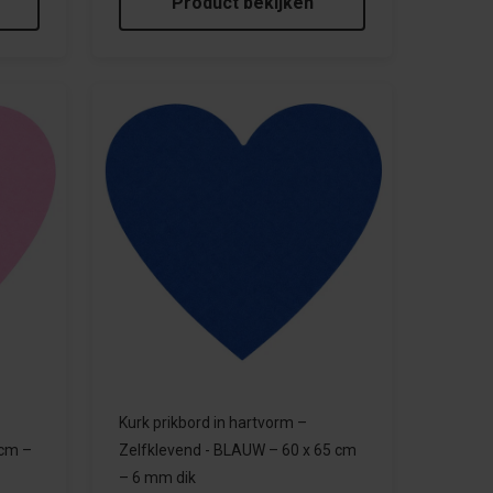
Product bekijken
Kurk prikbord in hartvorm –
 cm –
Zelfklevend - BLAUW – 60 x 65 cm
– 6 mm dik