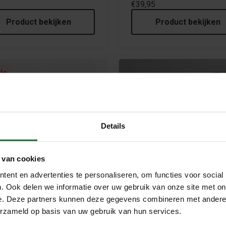
€39,95
Product bekijken
Product bekijken
le
Details
 van cookies
ent en advertenties te personaliseren, om functies voor social
Kurk Prikbord – Koe / Kalf – 6
. Ook delen we informatie over uw gebruik van onze site met on
cm
e. Deze partners kunnen deze gegevens combineren met andere i
€59,95
erzameld op basis van uw gebruik van hun services.
levende Kurk Wereldkaart –