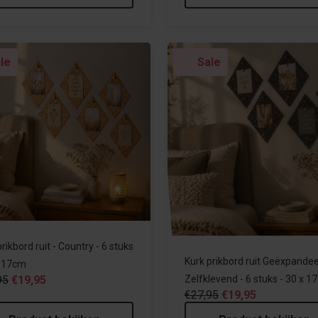
le
Sale
rikbord ruit - Country - 6 stuks
Kurk prikbord ruit Geëxpande
x 17cm
95
€19,95
Zelfklevend - 6 stuks - 30 x 
€27,95
€19,95