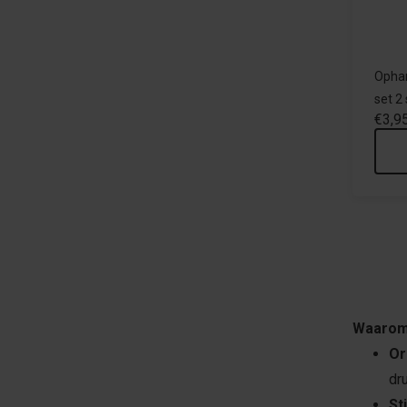
Ophan
set 2
€3,9
Waarom
Or
dr
St