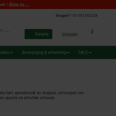
oer |
Shop nu
→
Vragen?
+31 593 565228
0
Sample
Inloggen
obby
Bevestiging & afwerking
SALE
als hart, spreekwolk en druppel, ontworpen om
een speels en artistiek ontwerp.