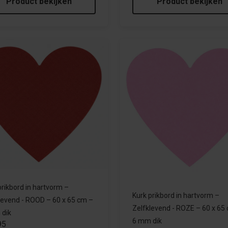
Product bekijken
Product bekijken
prikbord in hartvorm –
Kurk prikbord in hartvorm –
levend - ROOD – 60 x 65 cm –
Zelfklevend - ROZE – 60 x 65
 dik
6 mm dik
95