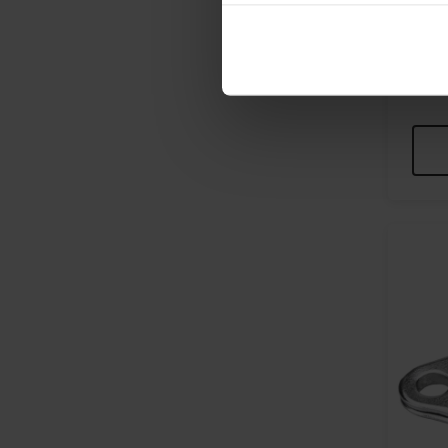
100x5
€49,