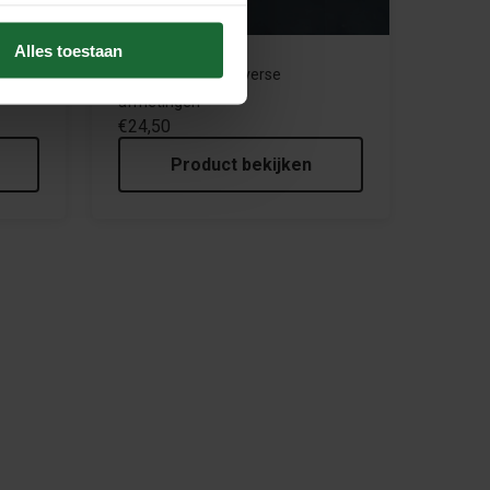
Alles toestaan
Kurk druppels in diverse
afmetingen
€24,50
Product bekijken