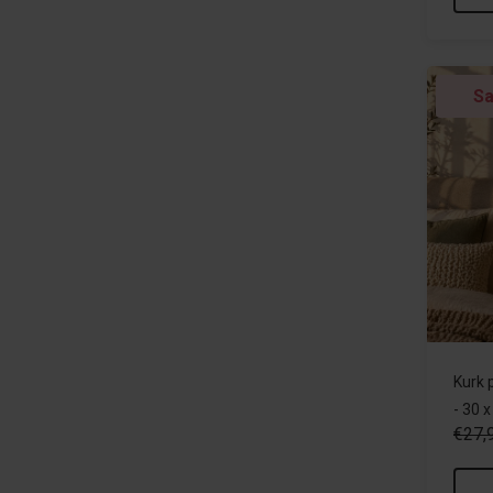
Sa
Kurk p
- 30 
€27,