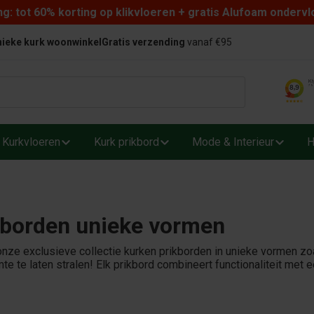
: tot 60% korting op klikvloeren + gratis Alufoam ondervl
ieke kurk woonwinkel
Gratis verzending
vanaf €95
Kurkvloeren
Kurk prikbord
Mode & Interieur
H
kborden unieke vormen
nze exclusieve collectie kurken prikborden in unieke vormen zo
mte te laten stralen! Elk prikbord combineert functionaliteit met 