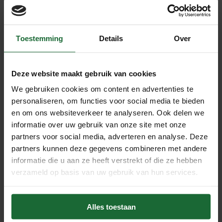
Toestemming
Details
Over
Kurk24 Tweezijdige
contactlijm - 1KG 4m2
€18,95
Deze website maakt gebruik van cookies
Beschrijving
We gebruiken cookies om content en advertenties te
personaliseren, om functies voor social media te bieden
Kurkplaat BRAGA
en om ons websiteverkeer te analyseren. Ook delen we
deze kurkplaat is 4mm. dik en heeft de afmetingen van 60
informatie over uw gebruik van onze site met onze
x 90 cm.
partners voor social media, adverteren en analyse. Deze
partners kunnen deze gegevens combineren met andere
informatie die u aan ze heeft verstrekt of die ze hebben
Geschikt om te gebruiken als wandkurk of voor andere
verzameld op basis van uw gebruik van hun services.
doeleinden.
Te bestellen per plaat van 60 x 90 cm.
Alles toestaan
Montage uitbesteden?