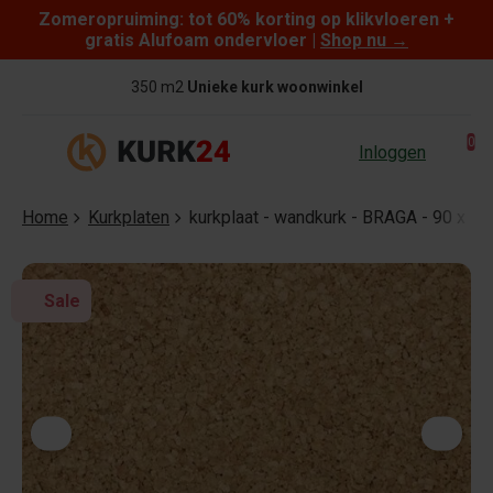
Zomeropruiming: tot 60% korting op klikvloeren +
Skip to content
gratis Alufoam ondervloer |
Shop nu
→
350 m2
Unieke kurk woonwinkel
0
Inloggen
Home
Kurkplaten
kurkplaat - wandkurk - BRAGA - 90 x 6
Sale