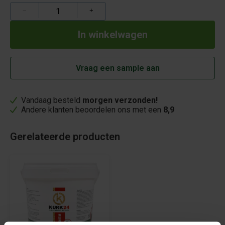
−
+
Vraag een sample aan
Vandaag besteld
morgen verzonden!
Andere klanten beoordelen ons met een
8,9
Gerelateerde producten