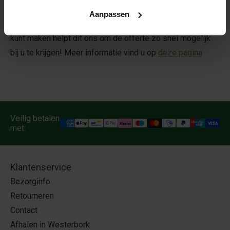
Vraag vrijblijvend een offerte aan via info@kurk24.nl
Aanpassen
Wanneer u de afmetingen en enkele foto's van de wand
kunt maken helpt dit ons om de offerte zo snel mogelijk
bij u te krijgen! Meer informatie vind u op
deze pagina
Veilig betalen
met:
Klantenservice
Bezorginfo
Retourneren
Contact
Afhalen in Westerbork