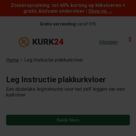
Zomeropruiming: tot 60% korting op klikvloeren +
Skip to content
gratis Alufoam ondervloer |
Shop nu
→
Gratis verzending
vanaf €95
0
Inloggen
Home
Leg Instructie plakkurkvloer
Leg Instructie plakkurkvloer
Een duidelijke leginstructie voor het zelf leggen van een
kurkvloer
Bekijk filters