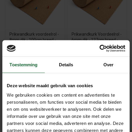
Prikwandkurk voordeelrol -
Prikwandkurk Voordeelrol -
8mm dik - 100cm breed -
6mm dik - 127cm breed -
10m lang
10m lang
€209,95
€199,95
€239,50
€219,95
Toestemming
Details
Over
Sale
Deze website maakt gebruik van cookies
We gebruiken cookies om content en advertenties te
personaliseren, om functies voor social media te bieden
en om ons websiteverkeer te analyseren. Ook delen we
informatie over uw gebruik van onze site met onze
partners voor social media, adverteren en analyse. Deze
Prikwandkurk op rol - 6mm
Complete lijmset - t.b.v
partners kunnen deze gegevens combineren met andere
dik - 150cm breed - 10m
contactlijm (zonder lijm)