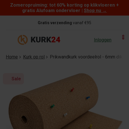
Zomeropruiming: tot 60% korting op klikvloeren +
Skip to content
gratis Alufoam ondervloer |
Shop nu
→
Gratis verzending
vanaf €95
0
Inloggen
Home
Kurk op rol
Prikwandkurk voordeelrol - 6mm dik - 
Sale