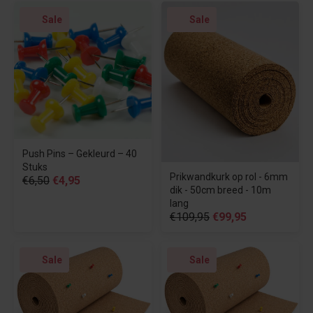
Sale
Sale
Push Pins – Gekleurd – 40
Stuks
Prikwandkurk op rol - 6mm
€6,50
€4,95
dik - 50cm breed - 10m
lang
€109,95
€99,95
Sale
Sale