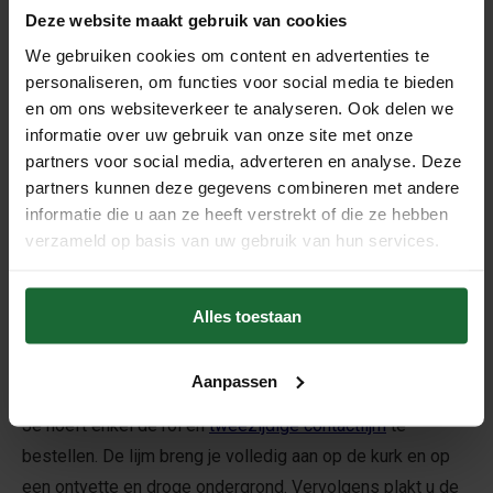
Prikwandkurk op rol is ideaal om notities, foto's,
Deze website maakt gebruik van cookies
tekeningen, kaartjes en andere items op te prikken. Het
We gebruiken cookies om content en advertenties te
wordt vaak gebruikt als
prikbord
/ prikwand in kantoren,
personaliseren, om functies voor social media te bieden
klaslokalen of thuis als handige manier om belangrijke
en om ons websiteverkeer te analyseren. Ook delen we
informatie zichtbaar te maken. Vergeet niet om
pushpins
informatie over uw gebruik van onze site met onze
partners voor social media, adverteren en analyse. Deze
te bestellen, zodat de prikwand gelijk gebruikt kan
partners kunnen deze gegevens combineren met andere
worden.
informatie die u aan ze heeft verstrekt of die ze hebben
De
prikwandkurk op rol
is verkrijgbaar in verschillende
verzameld op basis van uw gebruik van hun services.
afmetingen en diktes, afhankelijk van de behoeften van de
gebruiker. Deze kurk rol is 8mm dik, 100cm breed en 10
meter lang.
Alles toestaan
Aanpassen
Makkelijk te bevestigen
Je hoeft enkel de rol en
tweezijdige contactlijm
te
bestellen. De lijm breng je volledig aan op de kurk en op
een ontvette en droge ondergrond. Vervolgens plakt u de