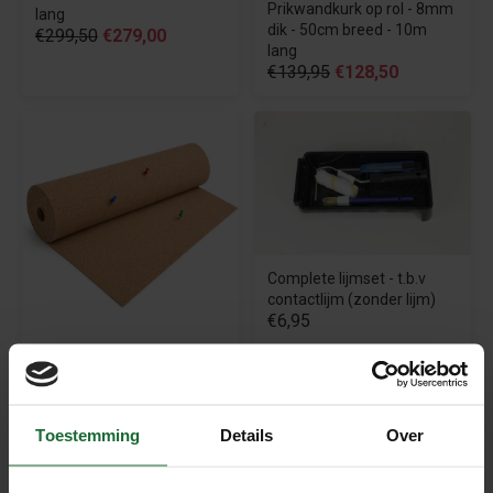
Prikwandkurk op rol - 8mm
lang
dik - 50cm breed - 10m
€299,50
€279,00
lang
€139,95
€128,50
Complete lijmset - t.b.v
contactlijm (zonder lijm)
€6,95
Prikwandkurk op rol EXTRA
- 8mm dik - 100cm breed
€26,95
Toestemming
Details
Over
Beschrijving