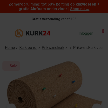
Zomeropruiming: tot 60% korting op klikvloeren +
Skip to content
gratis Alufoam ondervloer |
Shop nu
→
Gratis verzending
vanaf €95
0
Inloggen
Home
Kurk op rol
Prikwandkurk
Prikwandkurk voorde
Sale