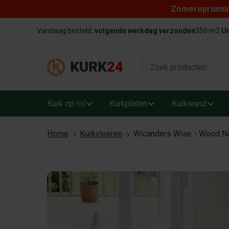
Zomeropruiming
Skip to content
Vandaag besteld,
volgende werkdag verzonden
350 m2
Un
Kurk op rol
Kurkplaten
Kurkwand
Home
Kurkvloeren
Wicanders Wise - Wood Na