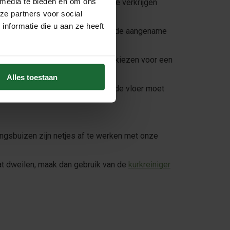
 media te bieden en om ons
rint van eiken. Vanaf 25m2 ook te verkrijgen
ze partners voor social
nformatie die u aan ze heeft
prachtige nieuwe vloer. En ervaar de aangename
laminaat- of pvc-vloeren. Door te kiezen voor een
Alles toestaan
ssende plinten
erbij te bestellen, de vloer moet
ngsbuizen zijn netjes af te werken met onze
aat dweilen, maak dan gebruik van de
kurkreiniger