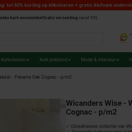
: tot 60% korting op klikvloeren + gratis Alufoam ondervl
ieke kurk woonwinkel
Gratis verzending
vanaf €95
Kurkvloeren
Kurk prikbord
Mode & Interieur
H
tural - Panama Oak Cognac - p/m2
Wicanders Wise - 
Cognac - p/m2
✓ Gloednieuwe collectie van W
✓ Zwevende kurkvloer met realis