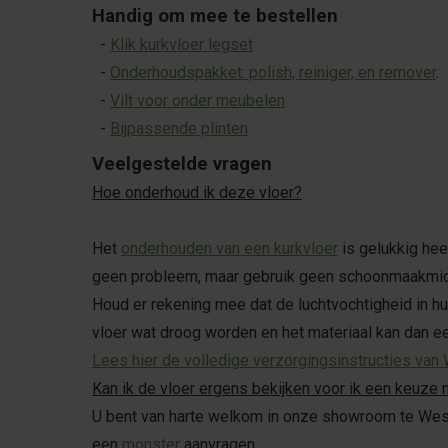
Handig om mee te bestellen
-
Klik kurkvloer legset
-
Onderhoudspakket: polish, reiniger, en remover
.
-
Vilt voor onder meubelen
-
Bijpassende plinten
Veelgestelde vragen
Hoe onderhoud ik deze vloer?
Het
onderhouden van een kurkvloer
is gelukkig he
geen probleem, maar gebruik geen schoonmaakmidd
Houd er rekening mee dat de luchtvochtigheid in huis
vloer wat droog worden en het materiaal kan dan ee
Lees hier de volledige verzorgingsinstructies van
Kan ik de vloer ergens bekijken voor ik een keuze
U bent van harte welkom in onze showroom te Weste
een
monster
aanvragen