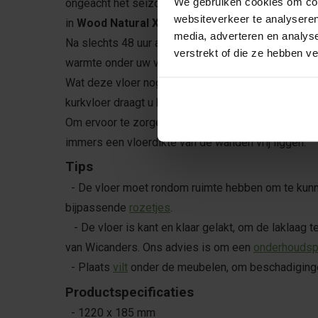
We gebruiken cookies om cont
ongeacht het seizoen. De kurk klikvloer Panama Oak
websiteverkeer te analyseren
in
Wood Natural XL
variant (zie product specificat
media, adverteren en analys
Na slechts 48 uur acclimatiseren is de vloer gere
verstrekt of die ze hebben v
warmte onder uw voeten!
Wat deze vloer nog aantrekkelijker maakt, is het fe
kurkvloer draagt u bij aan een duurzamere levensstijl
Om ervoor te zorgen dat je voldoende vloer besteld
immers een vloerdikte van de wanden vrij liggen.
Tips
- De vloer moet rondom ruimte hebben om te kunn
bijpassende
rozetjes
.
- De vloer is kant en klaar gelakt, om de laklaag 
van Wicanders. Ons advies is om een
onderhoudsp
- Plaats
vilt
onder de meubelen, om beschadiging
Productspecificaties
- 1220 x 185 mm