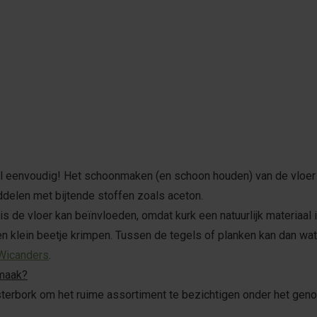
el eenvoudig! Het schoonmaken (en schoon houden) van de vloer
elen met bijtende stoffen zoals aceton.
 de vloer kan beïnvloeden, omdat kurk een natuurlijk materiaal is
n klein beetje krimpen. Tussen de tegels of planken kan dan wat
 Wicanders
.
 maak?
rbork om het ruime assortiment te bezichtigen onder het genot 