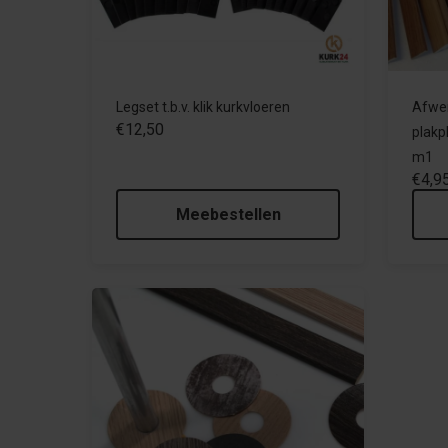
Legset t.b.v. klik kurkvloeren
Afwer
€12,50
plakpl
m1
€4,9
Meebestellen