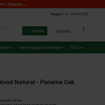
oer |
Shop nu
→
Vragen?
+31 593 565228
0
Sample
Inloggen
obby
Bevestiging & afwerking
SALE
Wood Natural - Panama Oak
icanders Wise
tische eiken print gedrukt op kurk