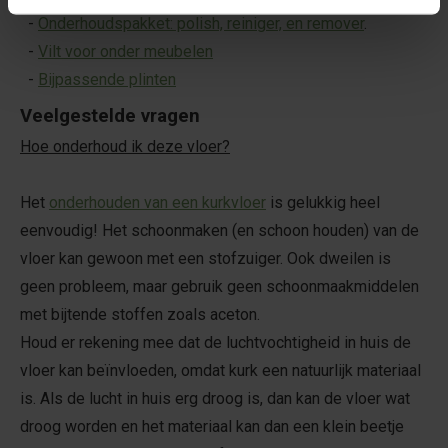
-
Onderhoudspakket: polish, reiniger, en remover
.
-
Vilt voor onder meubelen
-
Bijpassende plinten
Veelgestelde vragen
Hoe onderhoud ik deze vloer?
Het
onderhouden van een kurkvloer
is gelukkig heel
eenvoudig! Het schoonmaken (en schoon houden) van de
vloer kan gewoon met een stofzuiger. Ook dweilen is
geen probleem, maar gebruik geen schoonmaakmiddelen
met bijtende stoffen zoals aceton.
Houd er rekening mee dat de luchtvochtigheid in huis de
vloer kan beïnvloeden, omdat kurk een natuurlijk materiaal
is. Als de lucht in huis erg droog is, dan kan de vloer wat
droog worden en het materiaal kan dan een klein beetje