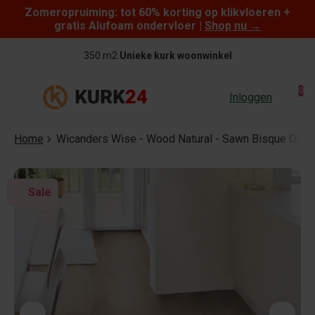
Zomeropruiming: tot 60% korting op klikvloeren +
Skip to content
gratis Alufoam ondervloer |
Shop nu
→
350 m2
Unieke kurk woonwinkel
0
Inloggen
Home
Wicanders Wise - Wood Natural - Sawn Bisque Oak
Sale