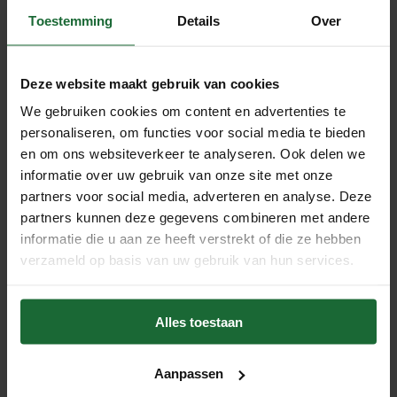
- 9mm dik
Toestemming
Details
Over
Opbouw van de vloer
- Hoogwaardige beschermende laklaag met reliëf in
Deze website maakt gebruik van cookies
register HRT
We gebruiken cookies om content en advertenties te
- Digitale afbeelding geprint op kurk
personaliseren, om functies voor social media te bieden
- Kurk isolatielaag
en om ons websiteverkeer te analyseren. Ook delen we
- Kern van natuurlijke vezels
informatie over uw gebruik van onze site met onze
partners voor social media, adverteren en analyse. Deze
- Geïntegreerde kurk onderlaag
partners kunnen deze gegevens combineren met andere
Garantie en gebruiksklasse
informatie die u aan ze heeft verstrekt of die ze hebben
- Gebruiksklasse 33 Commercieel
verzameld op basis van uw gebruik van hun services.
- Gebruiksklasse 23 Residentieel
- Garantie 10 jaar Commercieel
Alles toestaan
- Garantie 25 jaar Residentieel
Handig om mee te bestellen
Aanpassen
-
Klik kurkvloer legset