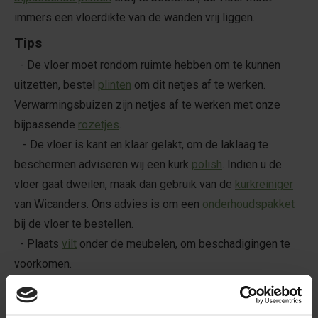
immers een vloerdikte van de wanden vrij liggen.
Tips
- De vloer moet rondom ruimte hebben om te kunnen
uitzetten, bestel
plinten
om dit netjes af te werken.
Verwarmingsbuizen zijn netjes af te werken met onze
bijpassende
rozetjes
.
- De vloer is kant en klaar gelakt, om de laklaag te
beschermen adviseren wij een kurk
polish
. Indien u de
vloer gaat dweilen, maak dan gebruik van de
kurkreiniger
van Wicanders. Ons advies is om een
onderhoudspakket
bij de vloer te bestellen.
- Plaats
vilt
onder de meubelen, om beschadigingen te
voorkomen.
Productspecificaties
- 1220 x 185 mm