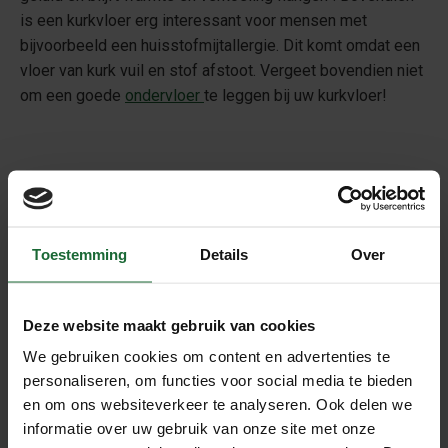
is een kurkvloer erg interessant voor mensen met
bijvoorbeeld een huisstofmijtallergie. Dit komt omdat een
vloer van kurk vuil en stof afstoot. Vergeet bovendien niet
om een goede
ondervloer
te leggen bij uw kurkvloer!
Tip:
kurkvloer leggen, hoe doe je dat en waar moet je op
letten?
Toestemming
Details
Over
Voordelen kurkvloer
Deze website maakt gebruik van cookies
Een kurkvloer, of in dit geval een
kurkvloer met betonlook
,
We gebruiken cookies om content en advertenties te
personaliseren, om functies voor social media te bieden
heeft erg veel voordelen. Naast dat het dus duurzaam
en om ons websiteverkeer te analyseren. Ook delen we
wordt geoogst, heeft een kurkvloer nog meer
informatie over uw gebruik van onze site met onze
milieuvriendelijke voordelen. Doordat kurk geluid en