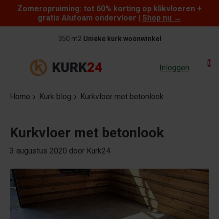
Zomeropruiming: tot 60% korting op klikvloeren +
Skip to content
gratis Alufoam ondervloer |
Shop nu
→
350 m2
Unieke kurk woonwinkel
0
Inloggen
Home
Kurk blog
Kurkvloer met betonlook
Kurkvloer met betonlook
3 augustus 2020
door Kurk24