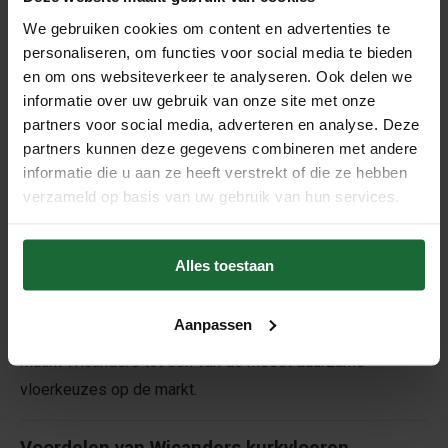
comfort, uitstraling en functionaliteit samenkomen. De
We gebruiken cookies om content en advertenties te
personaliseren, om functies voor social media te bieden
decoratieve laag toont de natuurlijke schoonheid van kurk,
en om ons websiteverkeer te analyseren. Ook delen we
terwijl de isolerende middenlaag zorgt voor demping en
informatie over uw gebruik van onze site met onze
warmte. De geïntegreerde onderlaag versterkt deze
partners voor social media, adverteren en analyse. Deze
eigenschappen en maakt de vloer uitermate geschikt voor
partners kunnen deze gegevens combineren met andere
energiezuinig wonen.
informatie die u aan ze heeft verstrekt of die ze hebben
Vergeleken met laminaat, vinyl of PVC biedt een
verzameld op basis van uw gebruik van hun services.
Wicanders kurkvloer een veel natuurlijker alternatief. Kurk
is
zachter
,
stillere
,
warm aan de voeten
en
Alles toestaan
milieuvriendelijk geproduceerd
. Waar synthetische
vloeren vaak chemische bestanddelen bevatten, is kurk
Aanpassen
volledig biologisch afbreekbaar én hernieuwbaar. Dat
maakt Wicanders tot een van de meest duurzame
vloerkeuzes op de markt.