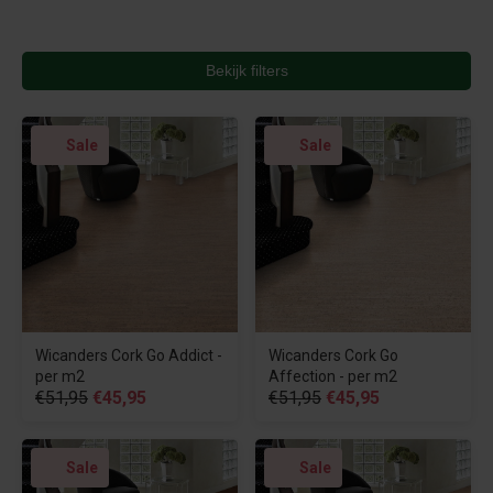
Bekijk filters
Sale
Sale
Wicanders Cork Go Addict -
Wicanders Cork Go
per m2
Affection - per m2
€51,95
€45,95
€51,95
€45,95
Sale
Sale