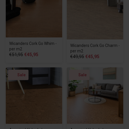
Wicanders Cork Go Whim -
Wicanders Cork Go Charm -
per m2
per m2
€51,95
€45,95
€49,95
€45,95
Sale
Sale