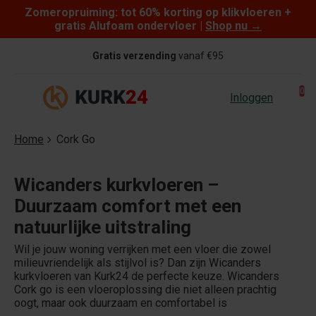
Zomeropruiming: tot 60% korting op klikvloeren +
Skip to content
gratis Alufoam ondervloer |
Shop nu
→
Gratis verzending
vanaf €95
0
Inloggen
Home
Cork Go
Wicanders kurkvloeren –
Duurzaam comfort met een
natuurlijke uitstraling
Wil je jouw woning verrijken met een vloer die zowel
milieuvriendelijk als stijlvol is? Dan zijn Wicanders
kurkvloeren van Kurk24 de perfecte keuze. Wicanders
Cork go is een vloeroplossing die niet alleen prachtig
oogt, maar ook duurzaam en comfortabel is