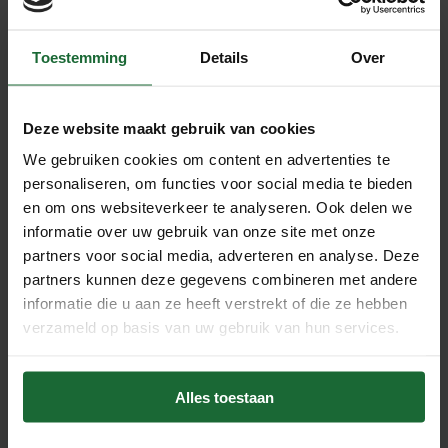
Toestemming
Details
Over
2X - Industrie kurkplaat - 38
x 26 cm - 5mm dik
Deze website maakt gebruik van cookies
€14,95
We gebruiken cookies om content en advertenties te
personaliseren, om functies voor social media te bieden
Sale
en om ons websiteverkeer te analyseren. Ook delen we
informatie over uw gebruik van onze site met onze
partners voor social media, adverteren en analyse. Deze
partners kunnen deze gegevens combineren met andere
informatie die u aan ze heeft verstrekt of die ze hebben
verzameld op basis van uw gebruik van hun services.
3D Akoestische kurkplaat
3D Designer Wandkurk -
Alles toestaan
Design Intarsio - 60 x 60
Bebop - per 4,59m²
€33,95
€29,95
€295,00