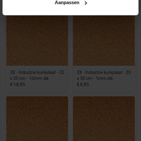
Aanpassen
3X - Industrie kurkplaat - 20
3X - Industrie kurkplaat - 20
x 30 cm - 10mm dik
x 30 cm - 1mm dik
€14,95
€4,95