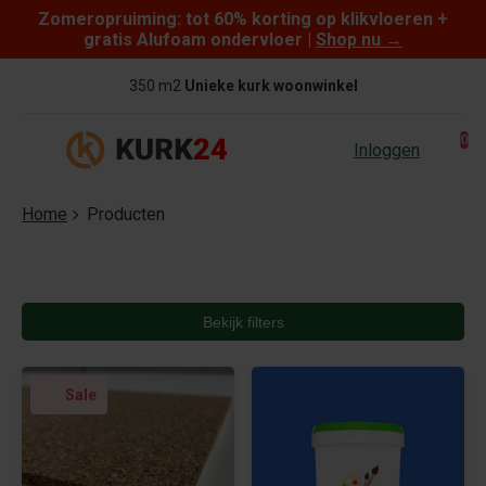
Zomeropruiming: tot 60% korting op klikvloeren +
Skip to content
gratis Alufoam ondervloer |
Shop nu
→
350 m2
Unieke kurk woonwinkel
0
Inloggen
Home
Producten
Bekijk filters
Sale