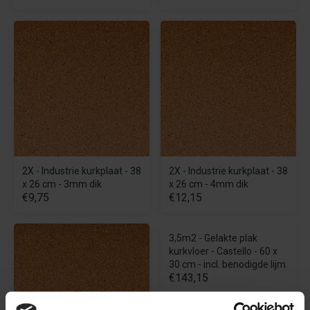
2X - Industrie kurkplaat - 38
2X - Industrie kurkplaat - 38
x 26 cm - 3mm dik
x 26 cm - 4mm dik
€9,75
€12,15
3,5m2 - Gelakte plak
kurkvloer - Castello - 60 x
30 cm - incl. benodigde lijm
€143,15