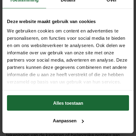
Deze website maakt gebruik van cookies
Wandkurk - kurkbast 3D -
30mm dik - 60 x 90 cm
We gebruiken cookies om content en advertenties te
€69,95
€59,95
personaliseren, om functies voor social media te bieden
Modular 3D wandkurk Dark
en om ons websiteverkeer te analyseren. Ook delen we
-7mm. dik - Doos 7,07 m²
informatie over uw gebruik van onze site met onze
€479,95
partners voor social media, adverteren en analyse. Deze
partners kunnen deze gegevens combineren met andere
Beschrijving
informatie die u aan ze heeft verstrekt of die ze hebben
verzameld op basis van uw gebruik van hun services.
Met de prikwand kurkplaat
Cork Bark
heeft u een zeer
robuuste kurkplaat, gemaakt uit de bast van de kurkeik.
Met kurk op de muur zorgt u voor een
natuurlijke
Alles toestaan
wandbekleding
in uw woonkamer, werkkamer, kinderkamer
of bijvoorbeeld voor op kantoor. Het is een ideale manier
Aanpassen
om als
prikbord
te gebruiken om foto’s, kaarten,
tekeningen van de kinderen of belangrijke notities aan