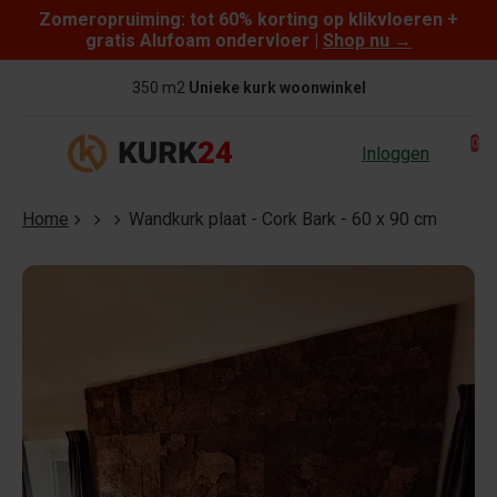
Zomeropruiming: tot 60% korting op klikvloeren +
Skip to content
gratis Alufoam ondervloer |
Shop nu
→
350 m2
Unieke kurk woonwinkel
0
Inloggen
Home
Wandkurk plaat - Cork Bark - 60 x 90 cm