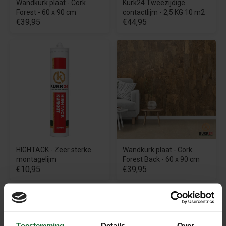
Wandkurk plaat - Cork
Kurk24 Tweezijdige
Forest - 60 x 90 cm
contactlijm - 2,5 KG 10 m2
€39,95
€44,95
HIGHTACK - Zeer sterke
Wandkurk plaat - Cork
montagelijm
Forest Back - 60 x 90 cm
€10,95
€39,95
Sale
Toestemming
Details
Over